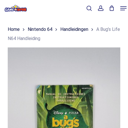
Skip
Me
to
Close
Winkelmand
search
account
Cart
main
Home
Nintendo 64
Handleidingen
A Bug’s Life
content
N64 Handleiding