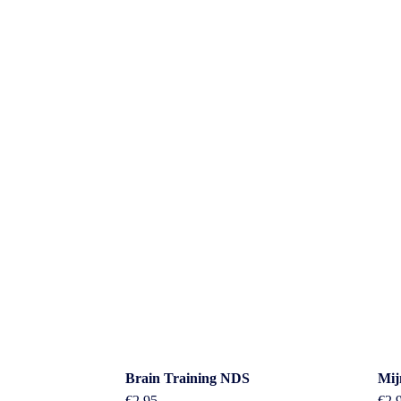
Cont
Brain Training NDS
Mij
€
2.95
€
2.