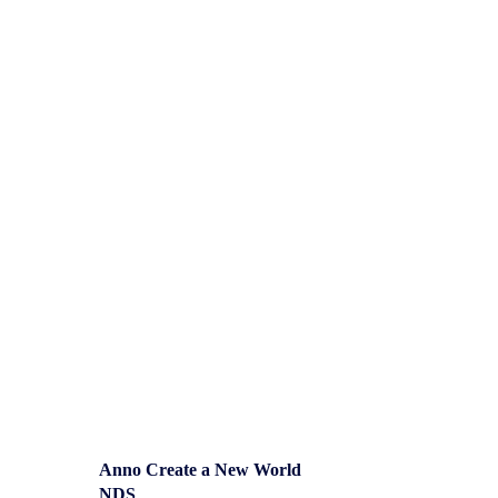
Overig
Anno Create a New World
NDS