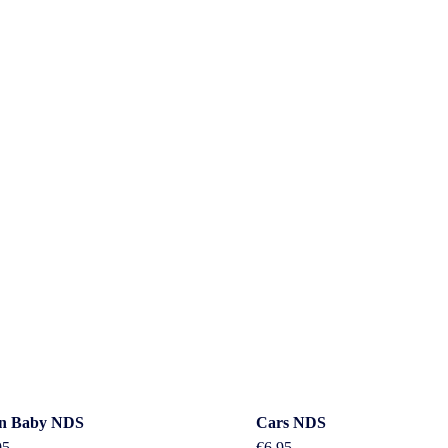
act
Beleid &
n Baby NDS
Cars NDS
95
€
6.95