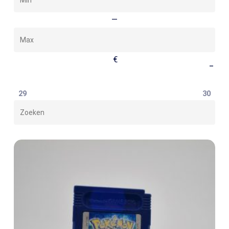
Max
—
€
–
29
30
Zoeken