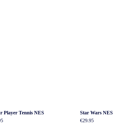
act
Beleid &
r Player Tennis NES
Star Wars NES
95
€
29.95
voorwaarde
erheidstraat1, Wierden