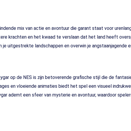
ende mix van actie en avontuur die garant staat voor urenlang sp
tere krachten en het kwaad te verslaan dat het land heeft ove
ken je uitgestrekte landschappen en overwin je angstaanjagende 
r op de NES is zijn betoverende grafische stijl die de fantasie
nages en vloeiende animaties biedt het spel een visueel indrukw
Rygar ademt een sfeer van mysterie en avontuur, waardoor spe