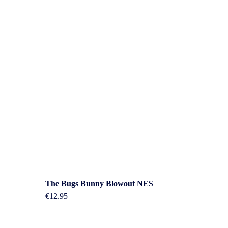
Overig
The Bugs Bunny Blowout NES
€
12.95
n
Contact