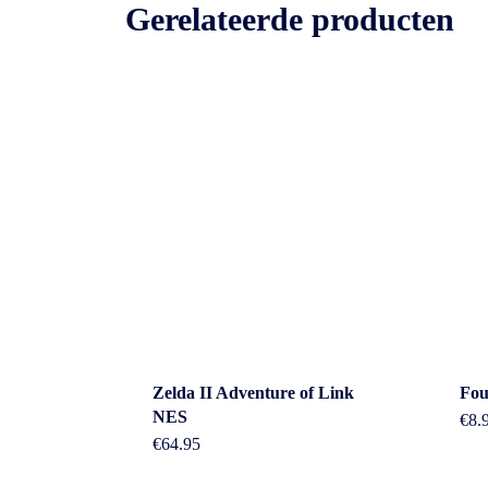
Gerelateerde producten
Cont
Zelda II Adventure of Link
Fou
NES
€
8.
€
64.95
Adres: Nijv