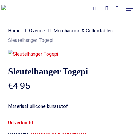
Skip
Me
to
Close
Winkelmand
search
account
Cart
main
Home
Overige
Merchandise & Collectables
content
Sleutelhanger Togepi
Sleutelhanger Togepi
€
4.95
Materiaal: silicone kunststof
Uitverkocht