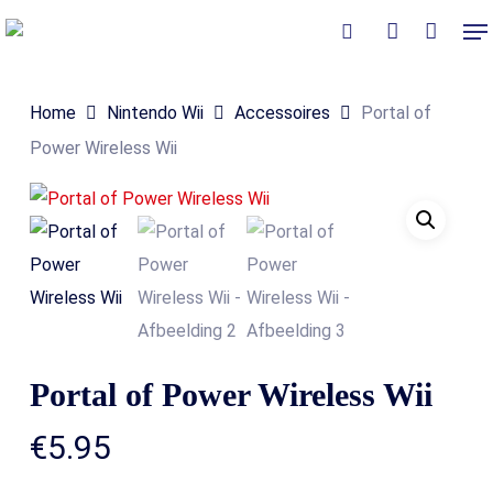
Skip
Me
to
Close
Winkelmand
search
account
Cart
main
Home
Nintendo Wii
Accessoires
Portal of
content
Power Wireless Wii
Portal of Power Wireless Wii
€
5.95