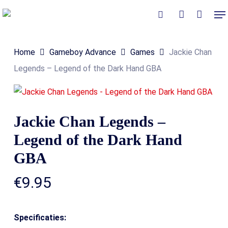
Skip
Me
to
Close
Winkelmand
search
account
Cart
main
Home
Gameboy Advance
Games
Jackie Chan
content
Legends – Legend of the Dark Hand GBA
Jackie Chan Legends –
Legend of the Dark Hand
GBA
€
9.95
Specificaties: