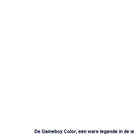
Toets enter of druk ESC
De Gameboy Color, een ware legende in de w