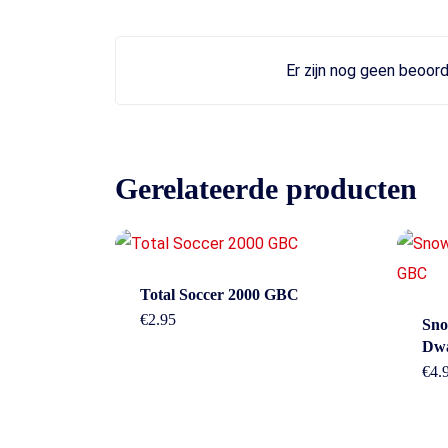
Er zijn nog geen beoord
Gerelateerde producten
Total Soccer 2000 GBC
€
2.95
Cont
Sno
Dw
€
4.
Betaal Snel En Veilig Met Paypal & IDeal |
Adres: Nijv
Wero.
Overijssel