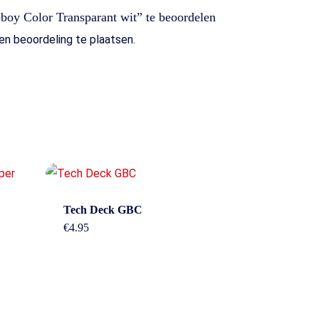
oy Color Transparant wit” te beoordelen
n beoordeling te plaatsen.
Tech Deck GBC
€
4.95
Overig
n
Contact
About us