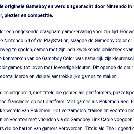
de originele Gameboy en werd uitgebracht door Nintendo i
, plezier en competitie.
r een ongekende draagbare game-ervaring voor zijn tijd. Hoewel
s de Nintendo 64 of de PlayStation, slaagde de Gameboy Color e
eg te spelen, samen met zijn indrukwekkende bibliotheek van 
e kenmerken van de Gameboy Color was natuurlijk zijn kleurensche
or games tot leven met levendige kleuren. Dit opende de deur
edetailleerde en visueel aantrekkelijke games te maken.
 en uitgebreid, met titels die genres als platformers, puzzelsp
 franchises op het platform. Met games als Pokémon Red, Blue,
rrijke wereld van Pokémon. Het verzamelen, trainen en vechten
len en vechten met vrienden via de Gameboy Link Cable voegden 
s die de harten van gamers veroverden. Titels als The Legend o