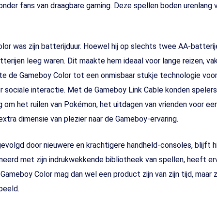
 onder fans van draagbare gaming. Deze spellen boden urenlang v
or was zijn batterijduur. Hoewel hij op slechts twee AA-batter
erijen leeg waren. Dit maakte hem ideaal voor lange reizen, v
aakte de Gameboy Color tot een onmisbaar stukje technologie vo
 sociale interactie. Met de Gameboy Link Cable konden spelers
ng om het ruilen van Pokémon, het uitdagen van vrienden voor ee
xtra dimensie van plezier naar de Gameboy-ervaring.
volgd door nieuwere en krachtigere handheld-consoles, blijft hi
erd met zijn indrukwekkende bibliotheek van spellen, heeft er
ameboy Color mag dan wel een product zijn van zijn tijd, maar zi
peeld.