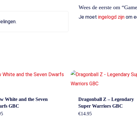
Wees de eerste om “Gameb
Je moet
ingelogd zijn
om ee
elingen.
act
Beleid &
w White and the Seven
Dragonball Z – Legendary
arfs GBC
Super Warriors GBC
voorwaarde
95
€
14.95
erheidstraat1, Wierden
, 7641 AB Nederland