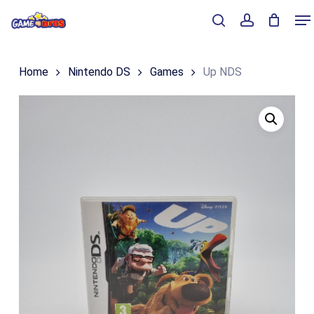
Skip
Me
to
Close
Winkelmand
search
account
Cart
main
Home
Nintendo DS
Games
Up NDS
content