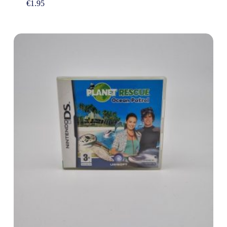
€
1.95