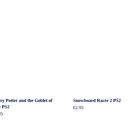
act
Beleid &
ry Potter and the Goblet of
Snowboard Racer 2 PS2
e PS2
€
2.95
voorwaarde
95
erheidstraat1, Wierden