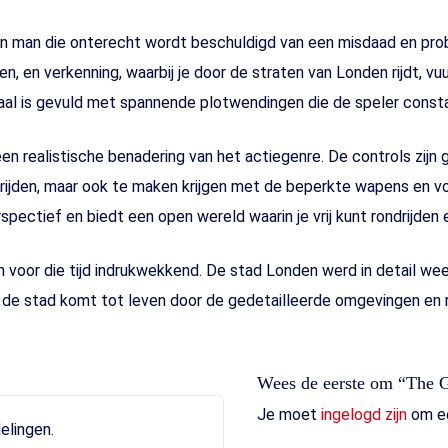
 man die onterecht wordt beschuldigd van een misdaad en prob
n, en verkenning, waarbij je door de straten van Londen rijdt, 
haal is gevuld met spannende plotwendingen die de speler consta
n realistische benadering van het actiegenre. De controls zijn
n rijden, maar ook te maken krijgen met de beperkte wapens en vo
ectief en biedt een open wereld waarin je vrij kunt rondrijden 
 voor die tijd indrukwekkend. De stad Londen werd in detail w
n de stad komt tot leven door de gedetailleerde omgevingen en r
Wees de eerste om “The 
Je moet
ingelogd zijn
om ee
elingen.