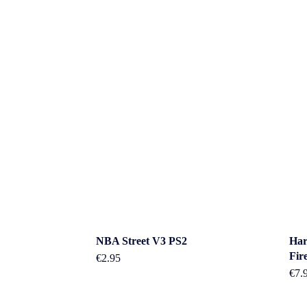
Cont
NBA Street V3 PS2
Har
Fir
€
2.95
€
7.
Adres: Nijv