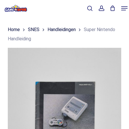
Skip
Me
to
Close
Winkelmand
search
account
Cart
main
Home
SNES
Handleidingen
Super Nintendo
content
Handleiding