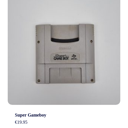
Super Gameboy
€
19.95