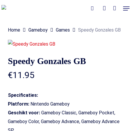
Skip
Me
to
Close
Winkelmand
search
account
Cart
main
Home
Gameboy
Games
Speedy Gonzales GB
content
Speedy Gonzales GB
€
11.95
Specificaties:
Platform:
Nintendo Gameboy
Geschikt voor:
Gameboy Classic, Gameboy Pocket,
Gameboy Color, Gameboy Advance, Gameboy Advance
SP