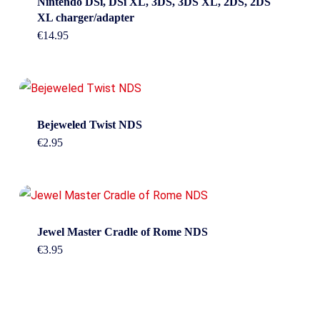
Nintendo DSi, DSi XL, 3DS, 3DS XL, 2DS, 2DS
XL charger/adapter
€
14.95
Bejeweled Twist NDS
€
2.95
Jewel Master Cradle of Rome NDS
€
3.95