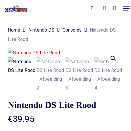
Skip
Me
to
Close
Winkelmand
search
account
Cart
main
Home
Nintendo DS
Consoles
Nintendo DS
content
Lite Rood
Nintendo DS Lite Rood
€
39.95