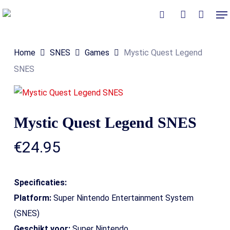
Skip
Me
to
Close
Winkelmand
search
account
Cart
main
Home
SNES
Games
Mystic Quest Legend
content
SNES
Mystic Quest Legend SNES
€
24.95
Specificaties:
Platform:
Super Nintendo Entertainment System
(SNES)
Geschikt voor:
Super Nintendo