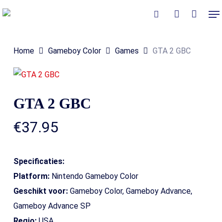
Skip
Me
to
Close
Winkelmand
search
account
Cart
main
Home
Gameboy Color
Games
GTA 2 GBC
content
GTA 2 GBC
€
37.95
Specificaties:
Platform:
Nintendo Gameboy Color
Geschikt voor:
Gameboy Color, Gameboy Advance,
Gameboy Advance SP
Regio:
USA