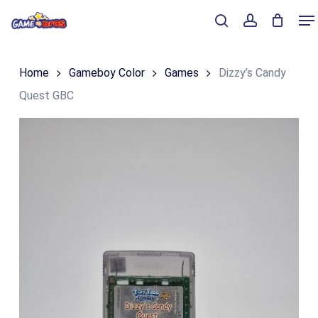
Skip
Me
to
Close
Winkelmand
search
account
Cart
main
Home
Gameboy Color
Games
Dizzy’s Candy
content
Quest GBC