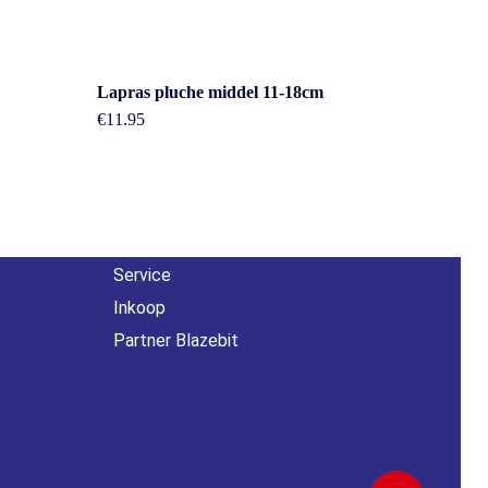
Overig
Lapras pluche middel 11-18cm
€
11.95
n
Contact
About us
Agenda
Service
Inkoop
Partner Blazebit