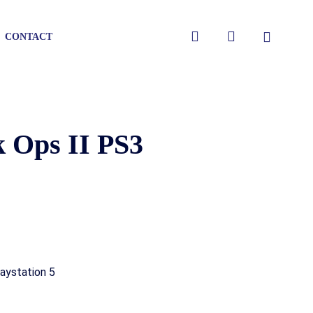
Close
search
account
CONTACT
Cart
k Ops II PS3
aystation 5
gen
gen
gen