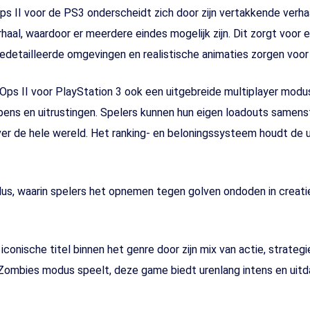
s II voor de PS3 onderscheidt zich door zijn vertakkende verhaa
rhaal, waardoor er meerdere eindes mogelijk zijn. Dit zorgt voor
gedetailleerde omgevingen en realistische animaties zorgen voo
Ops II voor PlayStation 3 ook een uitgebreide multiplayer modus.
pens en uitrustingen. Spelers kunnen hun eigen loadouts samen
r de hele wereld. Het ranking- en beloningssysteem houdt de u
us, waarin spelers het opnemen tegen golven ondoden in creatie
 iconische titel binnen het genre door zijn mix van actie, strateg
de Zombies modus speelt, deze game biedt urenlang intens en uit