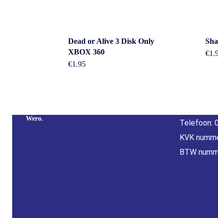
Cont
Dead or Alive 3 Disk Only
Sha
XBOX 360
€
1.
€
1.95
Adres: Nijv
Overijssel
Betaal Snel En Veilig Met Paypal & IDeal |
E-mail:
inf
Wero.
Telefoon: 
KVK numme
BTW numm