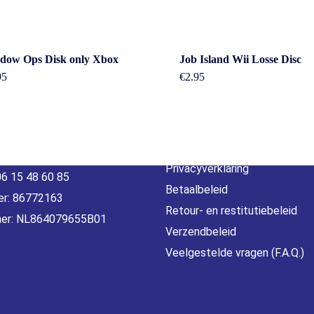
act
Beleid &
dow Ops Disk only Xbox
Job Island Wii Losse Disc
95
€
2.95
voorwaarde
erheidstraat1, Wierden
, 7641 AB Nederland
Algemene voorwaarden
o@gamebros.nl
Privacyverklaring
06 15 48 60 85
Betaalbeleid
r: 86772163
Retour- en restitutiebeleid
er: NL864079655B01
Verzendbeleid
Veelgestelde vragen (F.A.Q.)